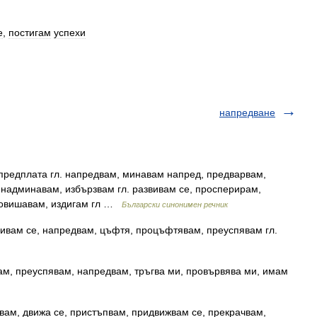
е
,
постигам
успехи
напредване
редплата гл. напредвам, минавам напред, предварвам,
 надминавам, избързвам гл. развивам се, просперирам,
 повишавам, издигам гл …
Български синонимен речник
вивам се, напредвам, цъфтя, процъфтявам, преуспявам гл.
ам, преуспявам, напредвам, тръгва ми, провървява ми, имам
авам, движа се, пристъпвам, придвижвам се, прекрачвам,