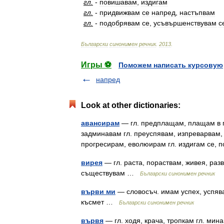
гл
.
-
повишавам
,
издигам
гл
.
-
придвижвам
се
напред
,
настъпвам
гл
.
-
подобрявам
се
,
усъвършенствувам
с
Български
синонимен
речник
.
2013
.
Игры ⚽
Поможем написать курсовую
напред
Look at other dictionaries:
авансирам
— гл. предплащам, плащам в п
задминавам гл. преуспявам, изпреварвам,
прогресирам, еволюирам гл. издигам се,
вирея
— гл. раста, пораствам, живея, раз
съществувам …
Български синонимен речник
върви ми
— словосъч. имам успех, успяв
късмет …
Български синонимен речник
вървя
— гл. ходя, крача, тропкам гл. мин