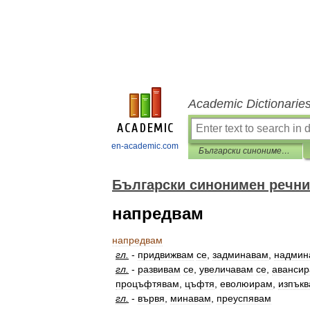
Academic Dictionarie
en-academic.com
Български синонимен речник
Български синонимен речни
напредвам
напредвам
гл
.
-
придвижвам
се
,
задминавам
,
надмин
гл
.
-
развивам
се
,
увеличавам
се
,
аванси
процъфтявам
,
цъфтя
,
еволюирам
,
изпък
гл
.
-
вървя
,
минавам
,
преуспявам