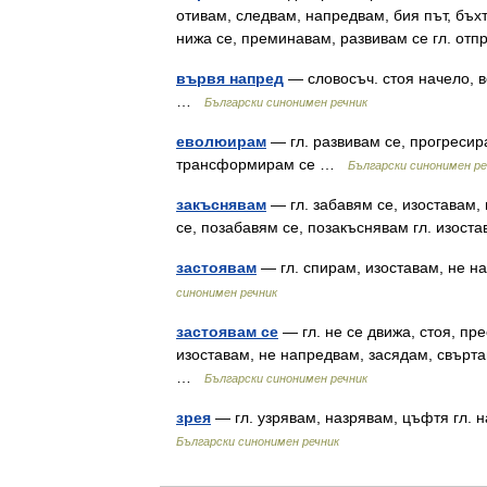
отивам, следвам, напредвам, бия път, бъхт
нижа се, преминавам, развивам се гл. от
вървя напред
— словосъч. стоя начело, 
…
Български синонимен речник
еволюирам
— гл. развивам се, прогресир
трансформирам се …
Български синонимен ре
закъснявам
— гл. забавям се, изоставам, 
се, позабавям се, позакъснявам гл. изос
застоявам
— гл. спирам, изоставам, не н
синонимен речник
застоявам се
— гл. не се движа, стоя, пр
изоставам, не напредвам, засядам, свърта
…
Български синонимен речник
зрея
— гл. узрявам, назрявам, цъфтя гл.
Български синонимен речник