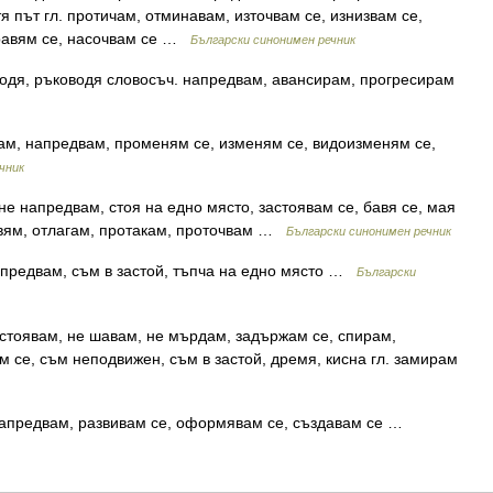
я път гл. протичам, отминавам, източвам се, изнизвам се,
правям се, насочвам се …
Български синонимен речник
водя, ръководя словосъч. напредвам, авансирам, прогресирам
ам, напредвам, променям се, изменям се, видоизменям се,
чник
не напредвам, стоя на едно място, застоявам се, бавя се, мая
тавям, отлагам, протакам, проточвам …
Български синонимен речник
апредвам, съм в застой, тъпча на едно място …
Български
естоявам, не шавам, не мърдам, задържам се, спирам,
м се, съм неподвижен, съм в застой, дремя, кисна гл. замирам
 напредвам, развивам се, оформявам се, създавам се …